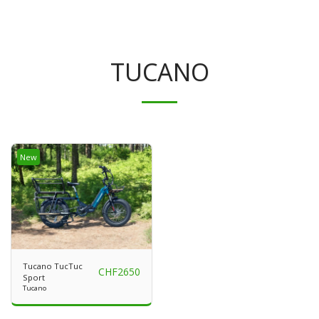
TUCANO
New
Tucano TucTuc
CHF
2650
Sport
Tucano